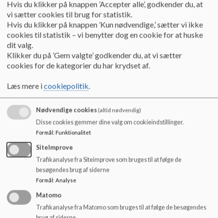
o
Hvis du klikker på knappen ’Accepter alle’, godkender du, at
l
vi sætter cookies til brug for statistik.
Dus2
har følgende åbningstider:
d
Hvis du klikker på knappen ’Kun nødvendige,’ sætter vi ikke
e
cookies til statistik – vi benytter dog en cookie for at huske
Man. kl. 14.15-16.00
t
dit valg.
Klikker du på ’Gem valgte’ godkender du, at vi sætter
Tirs. kl. 12.45-19.00
cookies for de kategorier du har krydset af.
Ons. kl. 13.30-16.00
Læs mere i
cookiepolitik
.
Tors. kl. 13.30-16.00
Nødvendige cookies
(altid nødvendig)
Fre. kl. 13.30-16.00
Disse cookies gemmer dine valg om cookieindstillinger.
Formål
:
Funktionalitet
SiteImprove
Derudover er der aftenåbent tirs. til kl. 19.00 for 3. klasse, 4.
Trafikanalyse fra Siteimprove som bruges til at følge de
klasse, 5. klasse og 6. klasse.
besøgendes brug af siderne
Formål
:
Analyse
Matomo
Duslingen og Dus holder ferielukket i uge 29-30
Trafikanalyse fra Matomo som bruges til at følge de besøgendes
brug af siderne.