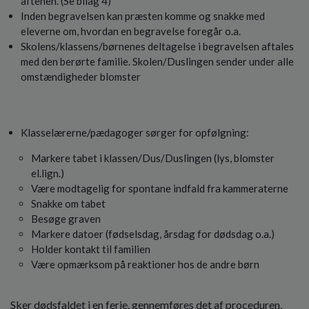
aftenen. (Se bilag 4)
Inden begravelsen kan præsten komme og snakke med
eleverne om, hvordan en begravelse foregår o.a.
Skolens/klassens/børnenes deltagelse i begravelsen aftales
med den berørte familie. Skolen/Duslingen sender under alle
omstændigheder blomster
Klasselærerne/pædagoger sørger for opfølgning:
Markere tabet i klassen/Dus/Duslingen (lys, blomster
el.lign.)
Være modtagelig for spontane indfald fra kammeraterne
Snakke om tabet
Besøge graven
Markere datoer (fødselsdag, årsdag for dødsdag o.a.)
Holder kontakt til familien
Være opmærksom på reaktioner hos de andre børn
Sker dødsfaldet i en ferie, gennemføres det af proceduren,