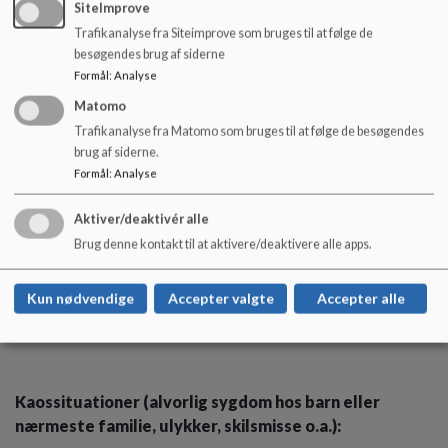
spørgsmål, der vil opstå i denne forbindelse. Præsten kan evt.
SiteImprove
inddrages
Trafikanalyse fra Siteimprove som bruges til at følge de
Opfølgning: - emner om tab/sorg
besøgendes brug af siderne
Formål
:
Analyse
Evt. besøg på kirkegården
Evt. markere relevante datoer (efter aftale med den ramte
Matomo
familie)
Trafikanalyse fra Matomo som bruges til at følge de besøgendes
brug af siderne.
Formål
:
Analyse
Sker dødsfaldet i en ferie, gennemføres det af proceduren,
der er muligt, ved skolestart.
Aktiver/deaktivér alle
Brug denne kontakt til at aktivere/deaktivere alle apps.
Ansat mister én af sine nærmeste:
Kun nødvendige
Accepter valgte
Accepter alle
De punkter der er relevante
Kaossituationer (alvorlig sygdom hos barn eller
nærmeste familie, ulykker, skilsmisse o.a.):