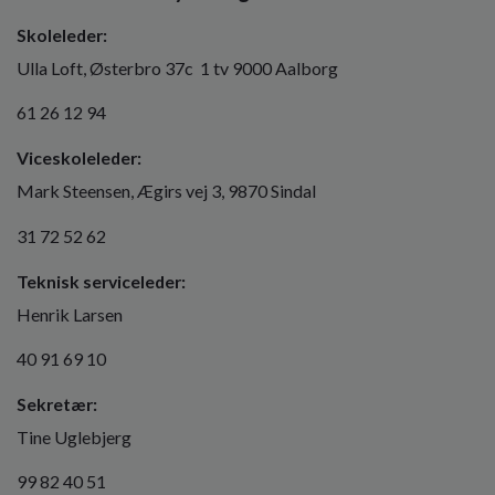
Skoleleder:
Ulla Loft, Østerbro 37c 1 tv 9000 Aalborg
61 26 12 94
Viceskoleleder:
Mark Steensen, Ægirs vej 3, 9870 Sindal
31 72 52 62
Teknisk serviceleder:
Henrik Larsen
40 91 69 10
Sekretær:
Tine Uglebjerg
99 82 40 51