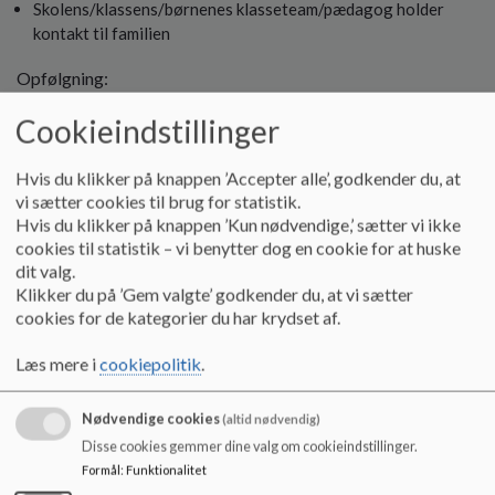
Skolens/klassens/børnenes klasseteam/pædagog holder
kontakt til familien
Opfølgning:
Cookieindstillinger
Tale om ulykken
Være opmærksom på børnenes reaktioner
Hvis du klikker på knappen ’Accepter alle’, godkender du, at
vi sætter cookies til brug for statistik.
Hvis du klikker på knappen ’Kun nødvendige,’ sætter vi ikke
Elev/barn mister én af sine nærmeste (dødsfald):
cookies til statistik – vi benytter dog en cookie for at huske
dit valg.
Klasseteamet/pædagog er tovholdere
Klikker du på ’Gem valgte’ godkender du, at vi sætter
Alle ansatte orienteres
cookies for de kategorier du har krydset af.
Klasseteamet/pædagog kontakter hjemmet for bl.a. at få
afklaret, hvad de andre børn skal vide om dødsfaldet
Læs mere i
cookiepolitik
.
Efterfølgende eventuelt besøg i hjemmet for at få aftalt,
hvem der skal deltage i begravelsen og hvordan
Nødvendige cookies
(altid nødvendig)
Skolen/DUS/Duslingen vil modtage det barn, der har mistet
Disse cookies gemmer dine valg om cookieindstillinger.
(tilbud). Medbring blomst
Formål
:
Funktionalitet
På klassen/i Duslingen diskuteres omhyggeligt de