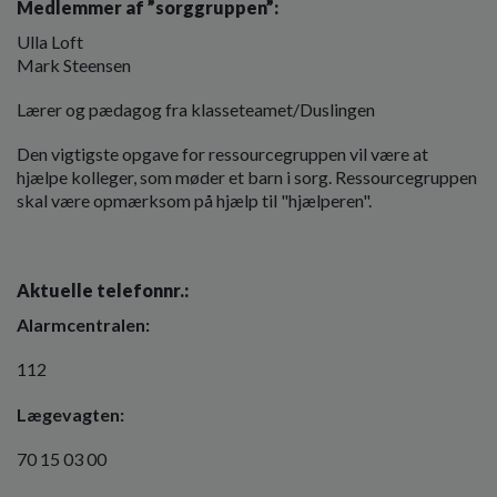
Medlemmer af ”sorggruppen”:
o
l
Ulla Loft
d
Mark Steensen
e
t
Lærer og pædagog fra klasseteamet/Duslingen
Den vigtigste opgave for ressourcegruppen vil være at
hjælpe kolleger, som møder et barn i sorg. Ressourcegruppen
skal være opmærksom på hjælp til "hjælperen".
Aktuelle telefonnr.:
Alarmcentralen:
112
Lægevagten:
70 15 03 00