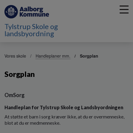
Tylstrup Skole og
landsbyordning
G
å
Vores skole
Handleplaner mm.
Sorgplan
t
i
Sorgplan
l
h
o
v
OmSorg
e
d
Handleplan for Tylstrup Skole og Landsbyordningen
i
At støtte et barn i sorg kræver ikke, at du er overmenneske,
n
blot at du er medmenneske.
d
h