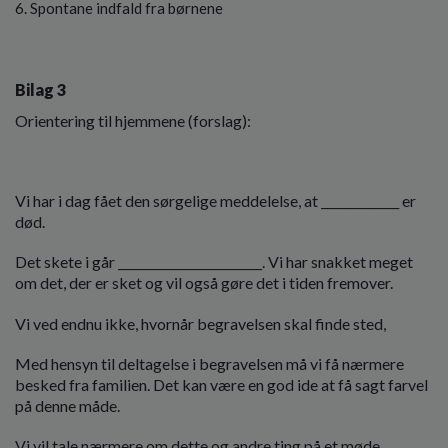
Spontane indfald fra børnene
Bilag 3
Orientering til hjemmene (forslag):
Vi har i dag fået den sørgelige meddelelse, at _____________ er
død.
Det skete i går ________________________. Vi har snakket meget
om det, der er sket og vil også gøre det i tiden fremover.
Vi ved endnu ikke, hvornår begravelsen skal finde sted,
Med hensyn til deltagelse i begravelsen må vi få nærmere
besked fra familien. Det kan være en god ide at få sagt farvel
på denne måde.
Vi vil tale nærmere om dette og andre ting på et møde