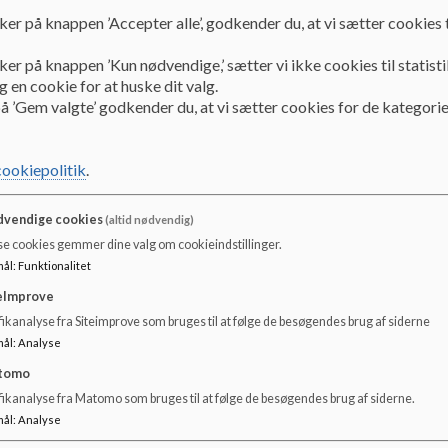
ker på knappen ’Accepter alle’, godkender du, at vi sætter cookies t
Skoleudviklingssamtale 12. januar 2026 på Tylstrup S
ker på knappen ’Kun nødvendige,’ sætter vi ikke cookies til statisti
Elevernes bidrag kom først i samtalen og tog i høj grad ud
 en cookie for at huske dit valg.
skolen og ung i en lille landsby. De beskrev de trygge ra
å ’Gem valgte’ godkender du, at vi sætter cookies for de kategorie
på skolen.
Derudover fortalte eleverne om deres tanker og forventnin
cookiepolitik
.
overbygning på en større skole. De gav udtryk for både sp
flere elever og nye lærere.
vendige cookies
(altid nødvendig)
Den resterende del af samtalen havde særligt fokus på elever
se cookies gemmer dine valg om cookieindstillinger.
prioriteret indsatsområde. Der blev drøftet behovet for et
mål
:
Funktionalitet
herunder gennemførelse, analyse og opfølgning på testresu
eImprove
Der var en fælles forståelse af, at skolen har fagligt dygtig
ikanalyse fra Siteimprove som bruges til at følge de besøgendes brug af siderne
målrettet med at kunne dokumentere elevernes faglige niv
mål
:
Analyse
tomo
Aftaler og fokusområder
fikanalyse fra Matomo som bruges til at følge de besøgendes brug af siderne.
mål
:
Analyse
Der blev aftalt følgende fokusområder: