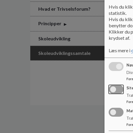
Hvis du klik
Hvad er Trivselsforum?
statistik.
Hvis du klik
Principper
benytter dog
Klikker du p
krydset af.
Skoleudvikling
Læs mere i
Skoleudviklingssamtale
Nød
Dis
For
Sit
Traf
For
Ma
Tra
For