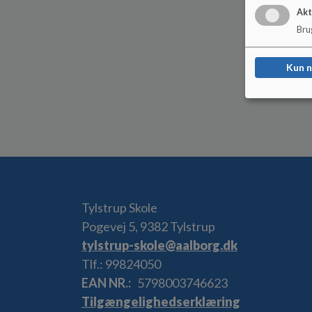
Akt
Brug
Kun 
Tylstrup Skole
Pogevej 5, 9382 Tylstrup
tylstrup-skole@aalborg.dk
Tlf.: 99824050
EAN NR.
5798003746623
Tilgængelighedserklæring