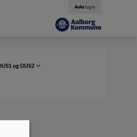
login
DUS1 og DUS2
le