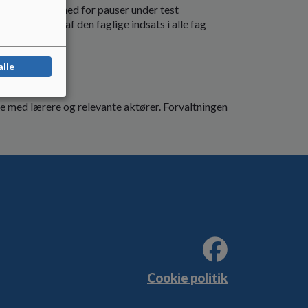
under mulighed for pauser under test
d som en del af den faglige indsats i alle fag
alle
e med lærere og relevante aktører. Forvaltningen
Cookie politik