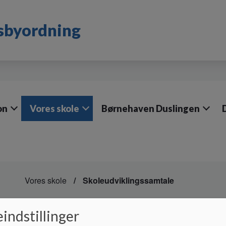
dsbyordning
on
Vores skole
Børnehaven Duslingen
Vores skole
Skoleudviklingssamtale
Skoleudviklingssamta
indstillinger