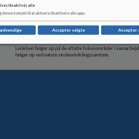
• Øget opmærksomhed på rammerne for testafvikling, her
iver/deaktivér alle
• Et generelt øget fokus på udvikling af elevernes ordforrå
 denne kontakt til at aktivere/deaktivere alle apps.
nødvendige
Accepter valgte
Accepter 
Opfølgning
Ledelsen følger op på de aftalte fokusområder i samarbejd
følger op ved næste skoleudviklingssamtale.