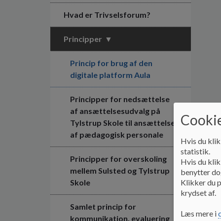
Hvad er Trivselsforum?
Principper
Princip for brug af den
digitale platform Aula
Principper for nedsættelse
af ansættelsesudvalg på
Cookie
Tylstrup Skole til ansættelse
af pædagogisk personale
Hvis du klik
statistik.
Principper for overskoling
Hvis du klik
mellem Sulsted og Tylstrup
benytter dog
Klikker du p
Skole
krydset af.
Samlet princip for
Læs mere i
kommunikation, evaluering