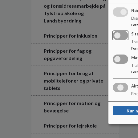
og forældresamarbejde på
Nød
Tylstrup Skole og
Dis
Landsbyordning
For
Sit
Principper for inklusion
Traf
For
Principper for fag og
opgavefordeling
Ma
Tra
For
Principper for brug af
mobiltelefoner og private
Akt
tablets
Brug
Principper for motion og
bevægelse
Kun 
Principper for lejrskole