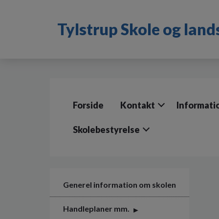
G
å
Tylstrup Skole og lan
t
i
l
h
o
v
e
d
Forside
Kontakt
Informati
i
n
d
Skolebestyrelse
h
o
l
d
e
Generel information om skolen
t
Handleplaner mm.