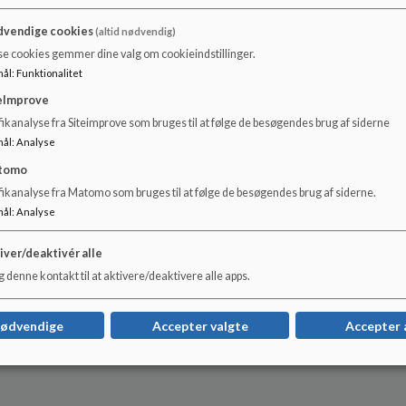
• beskeder skrives i en anerkendende tone
vendige cookies
(altid nødvendig)
se cookies gemmer dine valg om cookieindstillinger.
• der benyttes klart og letforståeligt sprog
mål
:
Funktionalitet
eImprove
• undgår følelsesladet sprog
ikanalyse fra Siteimprove som bruges til at følge de besøgendes brug af siderne
mål
:
Analyse
• henvende sig om ”egne” børn
tomo
fikanalyse fra Matomo som bruges til at følge de besøgendes brug af siderne.
• beskeder og henvendelser målrettes og kun sende til re
mål
:
Analyse
iver/deaktivér alle
 denne kontakt til at aktivere/deaktivere alle apps.
Vedtaget på skolebestyrelsesmøde 22.11.23
nødvendige
Accepter valgte
Accepter 