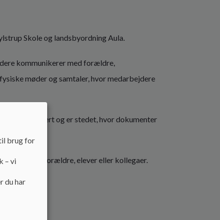
lstrup Skole og landsbyordning Aula.
ejdere kommunikerer med forældre,
l fysiske møder og samtaler, hvor medarbejdere
ehandles sikkert og er stedet, hvor dokumenter
il brug for
ritik af andre forældre, elever eller kollegaer.
k – vi
r du har
at: