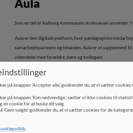
Aula
Som en del af Aalborg kommunale skolevæsen anvender Ty
Aula er den digitale platform, hvor pædagogiske medarb
samarbejdspartnere og hinanden. Aula er et supplement ti
videndeler med forældre, børn og kollegaer.
indstillinger
Ved at anvende Aula sikres, at informationer om børnene b
og informationer med personfølsomme oplysninger deles.
ker på knappen ’Accepter alle’, godkender du, at vi sætter cookies t
Aula anvendes ikke til at løse konflikter eller til personlig k
ker på knappen ’Kun nødvendige,’ sætter vi ikke cookies til statisti
 en cookie for at huske dit valg.
å ’Gem valgte’ godkender du, at vi sætter cookies for de kategorie
For at sikre en god dialog på Aula, derfor opfordres der til 
cookiepolitik
.