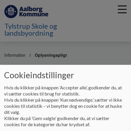
Tylstrup Skole og
landsbyordning
G
å
Information
Oplysningspligt
t
i
Oplysningspligt
l
Cookieindstillinger
h
o
Hvis du klikker på knappen ’Accepter alle’, godkender du, at
v
Aalborg Kommune er overordnet dataansvarlig for
vi sætter cookies til brug for statistik.
e
kommunens oplysninger. Når vi behandler oplysninger om
Hvis du klikker på knappen ’Kun nødvendige,’ sætter vi ikke
d
dig/dit barn, har vi ifølge databeskyttelsesreglerne pligt til at
cookies til statistik – vi benytter dog en cookie for at huske
i
orientere dig om en række forhold.
dit valg.
n
Klikker du på ’Gem valgte’ godkender du, at vi sætter
Skoleforvaltningen skal i den forbindelse give dig følgende
d
cookies for de kategorier du har krydset af.
oplysninger:
h