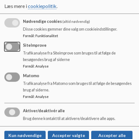
1. Skoleforvaltningen er den dataansvarlige – hvordan
o
Læs mere i
cookiepolitik
.
kontakter du os?
l
2. Kontaktoplysninger på databeskyttelsesrådgiveren
d
3. Formålene og retsgrundlaget for behandlingen af dine
e
Nødvendige cookies
(altid nødvendig)
personoplysninger
t
Disse cookies gemmer dine valg om cookieindstillinger.
4. Modtagere af dine personoplysninger
Formål
:
Funktionalitet
5. Opbevaring af dine personoplysninger
SiteImprove
6. Dine rettigheder
Trafikanalyse fra Siteimprove som bruges til at følge de
7. Klageadgang
besøgendes brug af siderne
Her kan du få hjælp fra
databeskyttelsesrådgiveren
Formål
:
Analyse
Matomo
Har du spørgsmål, er du altid velkommen til at kontakte os.
Trafikanalyse fra Matomo som bruges til at følge de besøgendes
brug af siderne.
Formål
:
Analyse
Aktiver/deaktivér alle
Tylstrup Skole
Brug denne kontakt til at aktivere/deaktivere alle apps.
Pogevej 5, 9382 Tylstrup
tylstrup-skole@aalborg.dk
Kun nødvendige
Accepter valgte
Accepter alle
Tlf.: 99824050