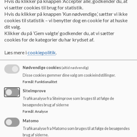
Hvis du klikker på knappen ’Accepter alle’, godkender du, at
o
kompetencer, således at der er basis for undervisning på et
vi sætter cookies til brug for statistik.
l
højt fagligt niveau gennem hele skoleforløbet.
Hvis du klikker på knappen ’Kun nødvendige,’ sætter vi ikke
d
cookies til statistik – vi benytter dog en cookie for at huske
e
dit valg.
t
Klikker du på ’Gem valgte’ godkender du, at vi sætter
• Ved fag – og opgavefordelingen lægges der vægt på:
cookies for de kategorier du har krydset af.
- Det undervisende personales faglige kompetencer.
Læs mere i
cookiepolitik
.
- Klasser og fag videreføres med mindre særlige forhold
taler imod (f.eks. andre principper).
Nødvendige cookies
(altid nødvendig)
Disse cookies gemmer dine valg om cookieindstillinger.
- Klassen har så få undervisere som muligt (under
Formål
:
Funktionalitet
hensyntagen til faglige/linjefags dækning af fagene).
SiteImprove
- Det undervisende personales egne ønsker.
Trafikanalyse fra Siteimprove som bruges til at følge de
besøgendes brug af siderne
Formål
:
Analyse
• Undervisningen i Kompetencecenter og Pædagogisk
Matomo
Servicecenter søges fordelt på færrest mulige.
Trafikanalyse fra Matomo som bruges til at følge de besøgendes
brug af siderne.