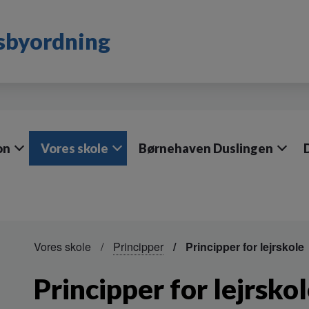
dsbyordning
on
Vores skole
Børnehaven Duslingen
Vores skole
Principper
Principper for lejrskole
Principper for lejrsko