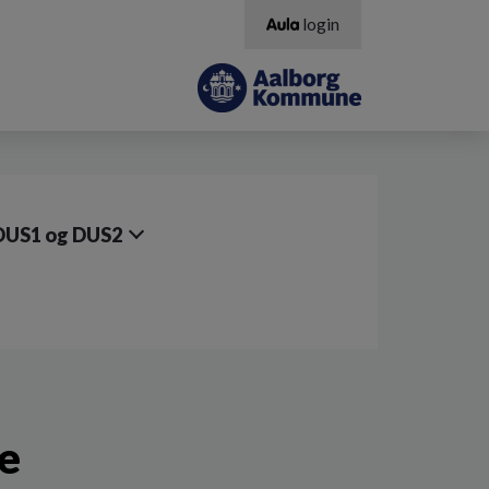
login
DUS1 og DUS2
le