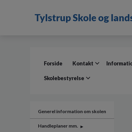
G
å
Tylstrup Skole og lan
t
i
l
h
o
v
e
d
Forside
Kontakt
Informati
i
n
d
Skolebestyrelse
h
o
l
d
e
Generel information om skolen
t
Handleplaner mm.