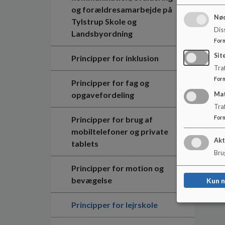
og forældresamarbejde på
Nød
Tylstrup Skole og
Dis
Landsbyordning
For
Sit
Principper for inklusion
Traf
For
Principper for fag og
opgavefordeling
Ma
Tra
For
Principper for brug af
mobiltelefoner og private
Akt
tablets
Brug
Principper for motion og
bevægelse
Kun 
Principper for lejrskole