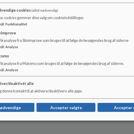
vendige cookies
(altid nødvendig)
se cookies gemmer dine valg om cookieindstillinger.
mål
:
Funktionalitet
eImprove
ikanalyse fra Siteimprove som bruges til at følge de besøgendes brug af siderne
mål
:
Analyse
tomo
fikanalyse fra Matomo som bruges til at følge de besøgendes brug af siderne.
mål
:
Analyse
iver/deaktivér alle
 denne kontakt til at aktivere/deaktivere alle apps.
nødvendige
Accepter valgte
Accepter 