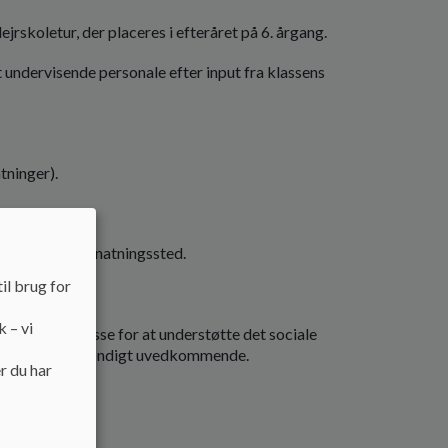
jrskoletur, der placeres i efteråret på 6. årgang.
t undervisende personale efter input fra klassens
tninger).
ansport og overnatningssted.
il brug for
k – vi
il en klassekasse for at understøtte det sociale
r det skolen fuldstændigt uvedkommende.
r du har