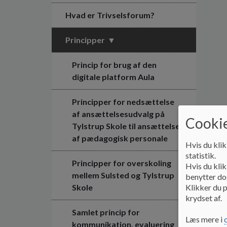
Hvad er Trivselsforum?
Principper
Princip for brug af den
digitale platform Aula
Principper for nedsættelse
af ansættelsesudvalg på
Cookie
Tylstrup Skole til ansættelse
af pædagogisk personale
Hvis du klik
statistik.
Principper for overskoling
Hvis du klik
mellem Sulsted og Tylstrup
benytter dog
Klikker du p
Skole
krydset af.
Samlet princip for
Læs mere i
kommunikation, evaluering