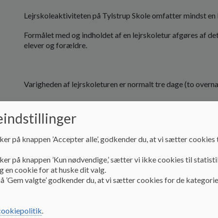
Lejrskoleaktiviteten på Tylstrup Skole omfatter mindst en le
Formålet med og indholdet af en lejrskoletur afgøres af de
elever og forældre.
Varigheden af lejrskoleturen er normalt tre dage (to overna
indstillinger
Skolen afholder lønudgifterne til de deltagende lærere, tr
ker på knappen ’Accepter alle’, godkender du, at vi sætter cookies t
ker på knappen ’Kun nødvendige,’ sætter vi ikke cookies til statisti
Ønsker forældrene eller klassens Trivselsråd, at indbetale t
 en cookie for at huske dit valg.
liv i klassen (f. eks klassefester, hytteture, lejrskole), e
å ’Gem valgte’ godkender du, at vi sætter cookies for de kategorie
cookiepolitik
.
Vedtaget af Skolebestyrelsen 22.11.2023