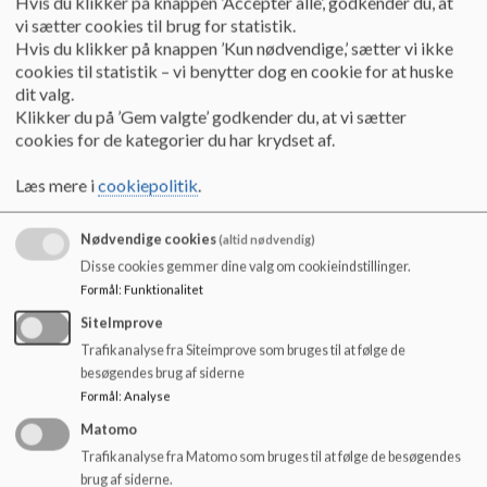
Hvis du klikker på knappen ’Accepter alle’, godkender du, at
vi sætter cookies til brug for statistik.
Hvis du klikker på knappen ’Kun nødvendige,’ sætter vi ikke
cookies til statistik – vi benytter dog en cookie for at huske
dit valg.
Klikker du på ’Gem valgte’ godkender du, at vi sætter
cookies for de kategorier du har krydset af.
Læs mere i
cookiepolitik
.
Nødvendige cookies
(altid nødvendig)
Skoleleder:
Disse cookies gemmer dine valg om cookieindstillinger.
Formål
:
Funktionalitet
Ulla Loft
SiteImprove
Tlf.: 93520502
Trafikanalyse fra Siteimprove som bruges til at følge de
besøgendes brug af siderne
Formål
:
Analyse
Matomo
Trafikanalyse fra Matomo som bruges til at følge de besøgendes
brug af siderne.