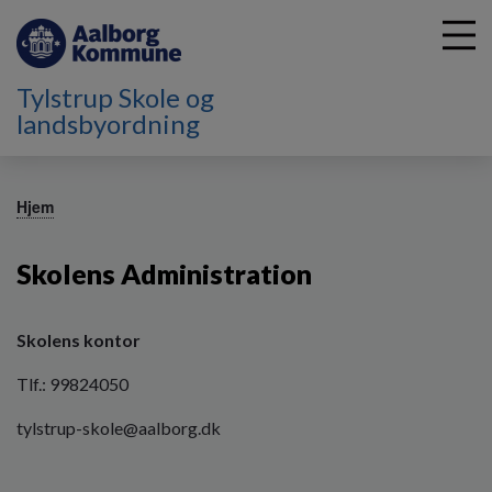
Tylstrup Skole og
landsbyordning
G
å
Hjem
t
i
Skolens Administration
l
h
o
v
Skolens kontor
e
Tlf.: 99824050
d
i
tylstrup-skole@aalborg.dk
n
d
h