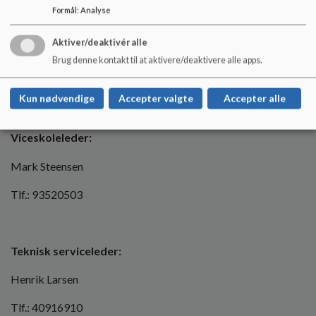
Formål
:
Analyse
Aktiver/deaktivér alle
Brug denne kontakt til at aktivere/deaktivere alle apps.
Kun nødvendige
Accepter valgte
Accepter alle
Viceskoleleder:
Mark Steensen
Tlf.: 93520503
Teknisk serviceleder:
Henrik Larsen
Tlf.: 40916910