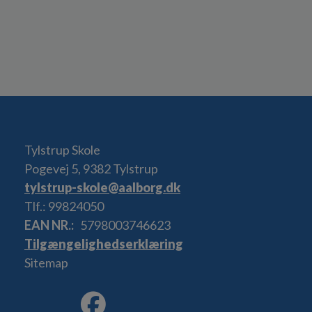
Tylstrup Skole
Pogevej 5, 9382 Tylstrup
tylstrup-skole@aalborg.dk
Tlf.: 99824050
EAN NR.
5798003746623
Tilgængelighedserklæring
Sitemap