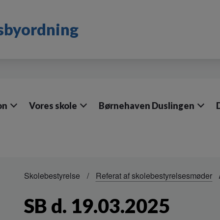
dsbyordning
on
Vores skole
Børnehaven Duslingen
Skolebestyrelse
Referat af skolebestyrelsesmøder
SB d. 19.03.2025