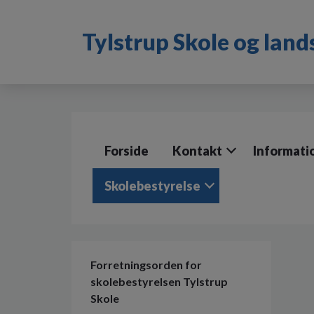
G
å
Tylstrup Skole og lan
t
i
l
h
o
v
e
d
Forside
Kontakt
Informati
i
n
d
Skolebestyrelse
h
o
l
d
e
Forretningsorden for
t
skolebestyrelsen Tylstrup
Skole