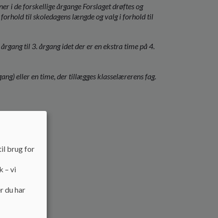
ner i de forskellige årgange Forslaget drøftes og
hold til skoledagens længde og valg i forhold til
 årgang til 3. årgang idet der er en ekstra time på 4.
årgang) eller en time, der tillægges klasselærerens fag.
5-2026.
il brug for
k – vi
r du har