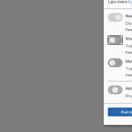
Læs mere i
Nød
Dis
For
Sit
Traf
For
Ma
Tra
For
Akt
Brug
Kun 