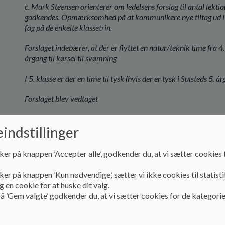
c. Mark Steensen orienterer om ledelsens forslag til antal lektio
godkendes. Opmærksomhed på at kommunikere nye tiltag ud i for
fag på de enkelte klassetrin.
Forslaget indebærer, at der er flyttet en natur/teknik time fra 4.
årgang til kørsel til svømning
I 5. klasse er der en time til tysk (hvis der er tysk i Sulsteds 5. 
Forslaget blev vedtaget
indstillinger
3. Mødeplan for Skolebestyrelsesmøde skoleåret 202
ker på knappen ’Accepter alle’, godkender du, at vi sætter cookies t
Forslag.
ker på knappen ’Kun nødvendige,’ sætter vi ikke cookies til statisti
3. september 2025
 en cookie for at huske dit valg.
å ’Gem valgte’ godkender du, at vi sætter cookies for de kategorie
8. oktober 2025
26. november 2025