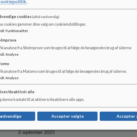
cookiepolitik
.
28. januar 2026
vendige cookies
(altid nødvendig)
18. marts 2026
se cookies gemmer dine valg om cookieindstillinger.
mål
:
Funktionalitet
6. maj 2026
eImprove
10. juni 2026
ikanalyse fra Siteimprove som bruges til at følge de besøgendes brug af siderne
mål
:
Analyse
tomo
Herudover et møde med skolebestyrelsen fra Sulsted sko
fikanalyse fra Matomo som bruges til at følge de besøgendes brug af siderne.
mål
:
Analyse
iver/deaktivér alle
Der er ønsker om at 26. november ændres.
 denne kontakt til at aktivere/deaktivere alle apps.
nødvendige
Accepter valgte
Accepter 
Disse datoer er gældende:
3. september 2025