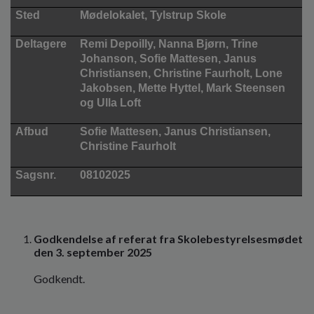
o
Sted
Mødelokalet, Tylstrup Skole
l
d
Deltagere
Remi Depoilly, Nanna Bjørn, Trine
e
Johanson, Sofie Mattesen, Janus
t
Christiansen, Christine Faurholt, Lone
Jakobsen, Mette Hyttel, Mark Steensen
og Ulla Loft
Afbud
Sofie Mattesen, Janus Christiansen,
Christine Faurholt
Sagsnr.
08102025
Godkendelse af referat fra Skolebestyrelsesmødet
den 3. september 2025
Godkendt.