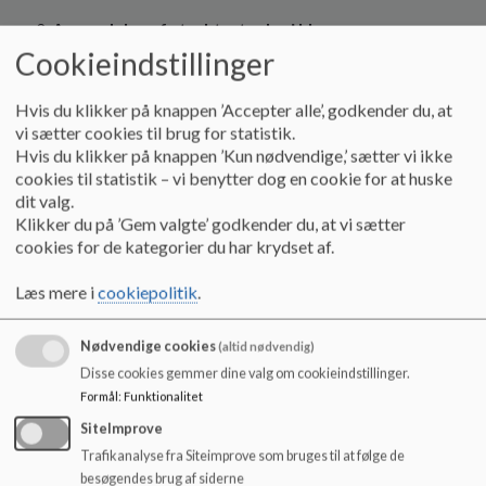
Anvendelse af strukturtavler i klasserne
Cookieindstillinger
Skolens inklusionsvejleder Pernille Larsen kommer og
fortæller om, hvordan strukturtavlerne anvendes.
Hvis du klikker på knappen ’Accepter alle’, godkender du, at
vi sætter cookies til brug for statistik.
Hvis du klikker på knappen ’Kun nødvendige,’ sætter vi ikke
Opsamling fra fællesmødet med skolebestyrelsen
cookies til statistik – vi benytter dog en cookie for at huske
ved Sulsted Skole ved Remi
dit valg.
Klikker du på ’Gem valgte’ godkender du, at vi sætter
Remi orienterede om, hvilke emner der blev bragt op
cookies for de kategorier du har krydset af.
ved fællesmødet.
Læs mere i
cookiepolitik
.
Nyt fra skole, Dus og Duslingen ved Mark og Ulla
Nødvendige cookies
(altid nødvendig)
Disse cookies gemmer dine valg om cookieindstillinger.
Ulla orienterede:
Formål
:
Funktionalitet
Nye børn i børnehaven
SiteImprove
Trafikanalyse fra Siteimprove som bruges til at følge de
Toiletterne på stueplan er malede
besøgendes brug af siderne