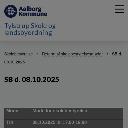
Tylstrup Skole og
landsbyordning
G
å
Skolebestyrelse
Referat af skolebestyrelsesmøder
SB d.
t
08.10.2025
i
l
h
SB d. 08.10.2025
o
v
e
d
i
Møde
Møde for skolebestyrelse
n
d
Tid
08.10.2025, kl.17.00-19.00
h