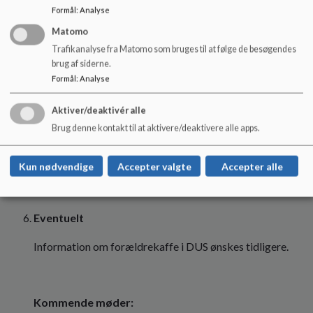
Formål
:
Analyse
Der kommer nye lamper op i uge 42
Matomo
Fælles fagudvalg med Sulsted
Trafikanalyse fra Matomo som bruges til at følge de besøgendes
brug af siderne.
Formål
:
Analyse
Drøftelse omkring tilsyn i forhold til Dussen – ved
Aktiver/deaktivér alle
Rémi
Brug denne kontakt til at aktivere/deaktivere alle apps.
Hvordan bestyrelsen opfylder skolebestyrelsen tilsyns
forpligtelsen af bl.a. DUS.
Kun nødvendige
Accepter valgte
Accepter alle
Eventuelt
Information om forældrekaffe i DUS ønskes tidligere.
Kommende møder: